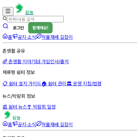
쉼놀
로그인
함께해요!
홈
공지·소식
작물재배 길잡이
촌생활 공유
🌈 촌생활 이야기
🙌 가입인사/출석
체류형 쉼터 정보
📋 쉼터 설치 가이드
🏠 쉼터 관리
🏛 운영 지침/법령
뉴스/박람회 정보
📰 쉼터 뉴스
🎐 박람회 일정
쉼놀
홈
공지·소식
작물재배 길잡이