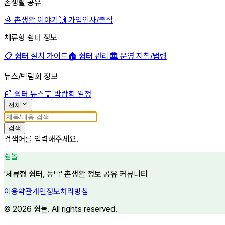
촌생활 공유
🌈 촌생활 이야기
🙌 가입인사/출석
체류형 쉼터 정보
📋 쉼터 설치 가이드
🏠 쉼터 관리
🏛 운영 지침/법령
뉴스/박람회 정보
📰 쉼터 뉴스
🎐 박람회 일정
전체
검색
검색어를 입력해주세요.
쉼놀
'체류형 쉼터, 농막' 촌생활 정보 공유 커뮤니티
이용약관
개인정보처리방침
©
2026
쉼놀. All rights reserved.