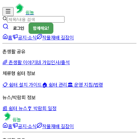
쉼놀
로그인
함께해요!
홈
공지·소식
작물재배 길잡이
촌생활 공유
🌈 촌생활 이야기
🙌 가입인사/출석
체류형 쉼터 정보
📋 쉼터 설치 가이드
🏠 쉼터 관리
🏛 운영 지침/법령
뉴스/박람회 정보
📰 쉼터 뉴스
🎐 박람회 일정
쉼놀
홈
공지·소식
작물재배 길잡이