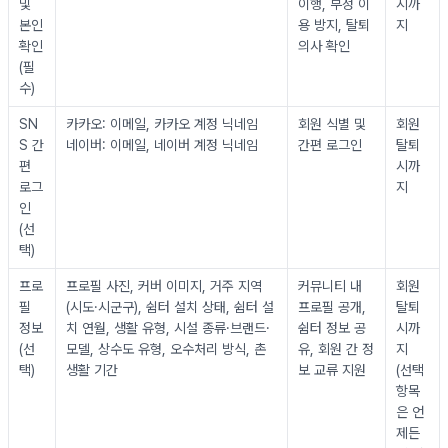
및 
이행, 부정 이
시까
본인
용 방지, 탈퇴 
지
확인 
의사 확인
(필
수)
SN
카카오: 이메일, 카카오 계정 닉네임
회원 식별 및 
회원
S 간
네이버: 이메일, 네이버 계정 닉네임
간편 로그인
탈퇴 
편 
시까
로그
지
인 
(선
택)
프로
프로필 사진, 커버 이미지, 거주 지역
커뮤니티 내 
회원
필 
(시도·시군구), 쉼터 설치 상태, 쉼터 설
프로필 공개, 
탈퇴 
정보 
치 연월, 생활 유형, 시설 종류·브랜드·
쉼터 정보 공
시까
(선
모델, 상수도 유형, 오수처리 방식, 촌
유, 회원 간 정
지
택)
생활 기간
보 교류 지원
(선택 
항목
은 언
제든