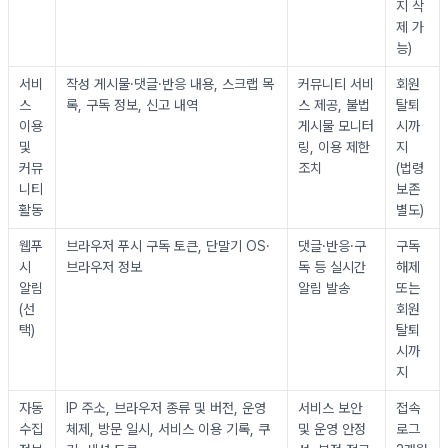
지 삭
제 가
능)
서비
작성 게시물·댓글·반응 내용, 스크랩 목
커뮤니티 서비
회원
스 
록, 구독 정보, 신고 내역
스 제공, 불법 
탈퇴 
이용 
게시물 모니터
시까
및 
링, 이용 제한 
지
커뮤
조치
(법령 
니티 
보존 
활동
별도)
웹푸
브라우저 푸시 구독 토큰, 단말기 OS·
댓글·반응·구
구독 
시 
브라우저 정보
독 등 실시간 
해제 
알림 
알림 발송
또는 
(선
회원
택)
탈퇴 
시까
지
자동 
IP 주소, 브라우저 종류 및 버전, 운영
서비스 보안 
접속 
수집 
체제, 방문 일시, 서비스 이용 기록, 쿠
및 운영 안정
로그 