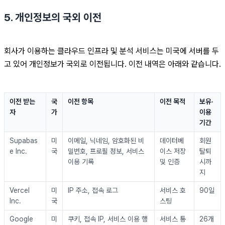
5. 개인정보의 국외 이전
회사가 이용하는 클라우드 인프라 및 분석 서비스는 미국에 서버를 두
고 있어 개인정보가 국외로 이전됩니다. 이전 내역은 아래와 같습니다.
이전 받는 
국
이전 항목
이전 목적
보유·
자
가
이용 
기간
Supabas
미
이메일, 닉네임, 암호화된 비
데이터베
회원
e Inc.
국
밀번호, 프로필 정보, 서비스 
이스 저장 
탈퇴 
이용 기록
및 인증
시까
지
Vercel 
미
IP 주소, 접속 로그
서비스 호
90일
Inc.
국
스팅
Google 
미
쿠키, 접속 IP, 서비스 이용 행
서비스 통
26개