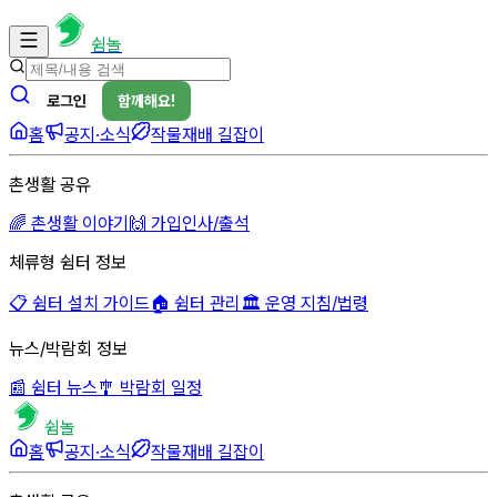
쉼놀
로그인
함께해요!
홈
공지·소식
작물재배 길잡이
촌생활 공유
🌈 촌생활 이야기
🙌 가입인사/출석
체류형 쉼터 정보
📋 쉼터 설치 가이드
🏠 쉼터 관리
🏛 운영 지침/법령
뉴스/박람회 정보
📰 쉼터 뉴스
🎐 박람회 일정
쉼놀
홈
공지·소식
작물재배 길잡이